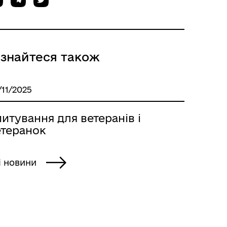
ізнайтеся також
/11/2025
итування для ветеранів і
етеранок
і новини