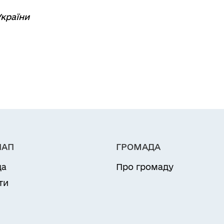
країни
НАП
ГРОМАДА
да
Про громаду
ти