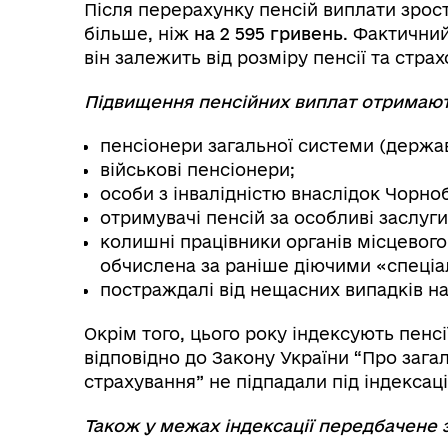
Після перерахунку пенсій виплати зрос
більше, ніж
на 2 595 гривень
. Фактични
він залежить від розміру пенсії та стр
Підвищення пенсійних виплат отримають
пенсіонери загальної системи (держа
військові пенсіонери;
особи з інвалідністю внаслідок Чорно
отримувачі пенсій за особливі заслуги
колишні працівники органів місцевог
обчислена за раніше діючими «спеці
постраждалі від нещасних випадків на
Окрім того, цього року індексують пенсії
відповідно до Закону України “Про заг
страхування” не підпадали під індексац
Також у межах індексації передбачене 