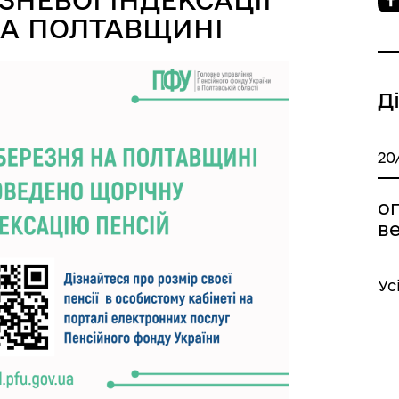
НА ПОЛТАВЩИНІ
Д
20
оп
в
Ус