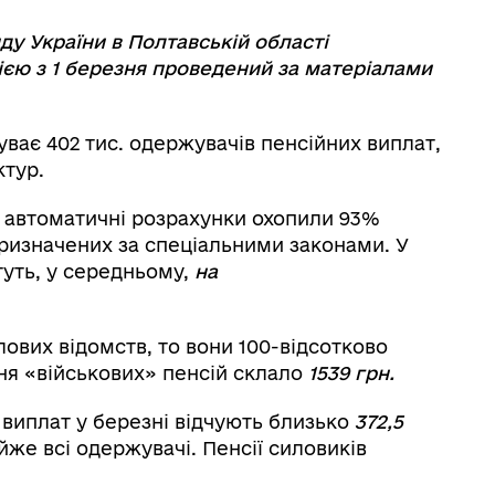
ду України в Полтавській області
цією з 1 березня проведений за матеріалами
буває 402 тис. одержувачів пенсійних виплат,
ктур.
 автоматичні розрахунки охопили 93%
призначених за спеціальними законами. У
туть, у середньому,
на
ових відомств, то вони 100-відсотково
ння «військових» пенсій склало
1539 грн.
 виплат у березні відчують близько
372,5
йже всі одержувачі. Пенсії силовиків