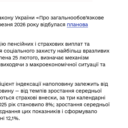
Закону України «Про загальнообов’язкове
резня 2026 року відбулася
планова
ю пенсійних і страхових виплат та
я соціального захисту найбільш вразливих
алена 25 лютого, визначає механізм
виходячи з макроекономічної ситуації та
ієнт індексації наполовину залежить від
ловину — від темпів зростання середньої
уються страхові внески, за три календарні
2025 рік становило 8%; зростання середньої
Поєднання цих показників і сформувало
і 12,1%.