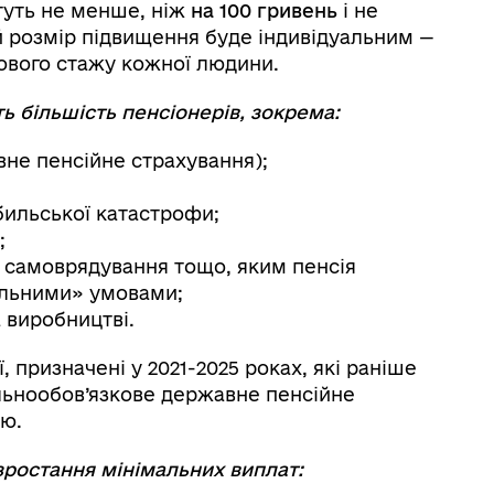
туть не менше, ніж
на 100 гривень
і не
й розмір підвищення буде індивідуальним —
ахового стажу кожної людини.
 більшість пенсіонерів, зокрема:
вне пенсійне страхування);
бильської катастрофи;
;
о самоврядування тощо, яким пенсія
альними» умовами;
 виробництві.
, призначені у 2021-2025 роках, які раніше
альнообов’язкове державне пенсійне
ію.
зростання мінімальних виплат: