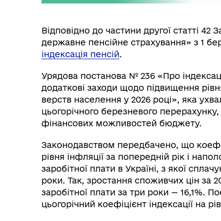
Відповідно до частини другої статті 42 
державне пенсійне страхування» з 1 бе
індексація пенсій
.
Урядова постанова № 236 «Про індексаці
додаткові заходи щодо підвищення рівн
верств населення у 2026 році», яка ухв
цьогорічного березневого перерахунку, 
фінансових можливостей бюджету.
Законодавством передбачено, що коефіц
рівня інфляції за попередній рік і напо
заробітної плати в Україні, з якої сплач
роки. Так, зростання споживчих цін за 
заробітної плати за три роки — 16,1%. 
цьогорічний коефіцієнт індексації на рівн