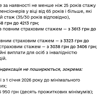
ше за наявності не менше ніж 25 років стажу
пенсіонерів у віці від 65 років і більше, які
 стаж (35/30 років відповідно),
58 грн до 4213 грн
;
 із повним страховим стажем —
з 3613 грн до
 повним страховим стажем —
з 3323 грн до
м страховим стажем —
з 3038 грн до 3406 грн
;
ні виплати для осіб з інвалідністю
ій.
 індексація не поширюється, зокрема:
 з 1 січня 2026 року до мінімального
их;
5 950 грн (десять прожиткових мінімумів);