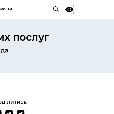
ументи
их послуг
ада
оділитись