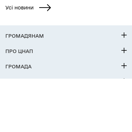
Усі новини
ГРОМАДЯНАМ
Послуги
ПРО ЦНАП
Команда
ГРОМАДА
Контакти
Про громаду
ДОКУМЕНТИ ТА ДАНІ
Електронна приймальня
Центр надання адміністративних
послуг