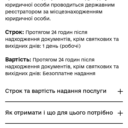
юридичної особи проводиться державним
реєстратором за місцезнаходженням
юридичної особи.
Строк:
Протягом 24 годин після
надходження документів, крім святкових та
вихідних днів: 1 день (робочі)
Вартість:
Протягом 24 годин після
надходження документів, крім святкових та
вихідних днів: Безоплатне надання
Строк та вартість надання послуги
Протягом 24 годин після надходження
Як отримати і що для цього потрібно
документів, крім святкових та вихідних
днів